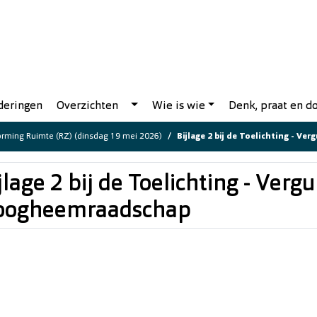
deringen
Overzichten
Wie is wie
Denk, praat en 
rming Ruimte (RZ) (dinsdag 19 mei 2026)
Bijlage 2 bij de Toelichting - 
jlage 2 bij de Toelichting - Verg
oogheemraadschap