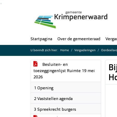
Ga naar de inhoud van deze pagina
Ga naar het zoeken
Ga naar het menu
Startpagina
Over de gemeenteraad
Verga
U bevindt zich hier:
Home
Vergaderingen
Oordeelsvo
Besluiten- en
Bi
toezeggingenlijst Ruimte 19 mei
H
2026
1 Opening
2 Vaststellen agenda
3 Spreekrecht burgers