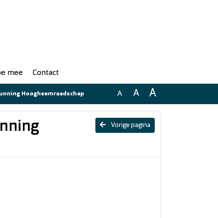
doe mee
Contact
A
A
A
Vergunning Hoogheemraadschap
unning
Vorige pagina