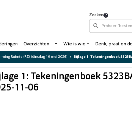
Zoeken
deringen
Overzichten
Wie is wie
Denk, praat en 
rming Ruimte (RZ) (dinsdag 19 mei 2026)
Bijlage 1: Tekeningenboek 5323B
jlage 1: Tekeningenboek 5323B
25-11-06