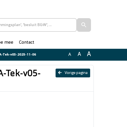
doe mee
Contact
A
A
A
A-Tek-v05-2025-11-06
A-Tek-v05-
Vorige pagina