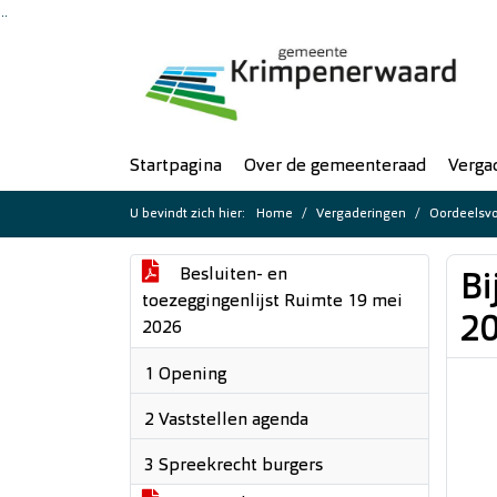
Ga naar de inhoud van deze pagina
Ga naar het zoeken
Ga naar het menu
Startpagina
Over de gemeenteraad
Verga
U bevindt zich hier:
Home
Vergaderingen
Oordeelsvo
Besluiten- en
Bi
toezeggingenlijst Ruimte 19 mei
20
2026
1 Opening
2 Vaststellen agenda
3 Spreekrecht burgers