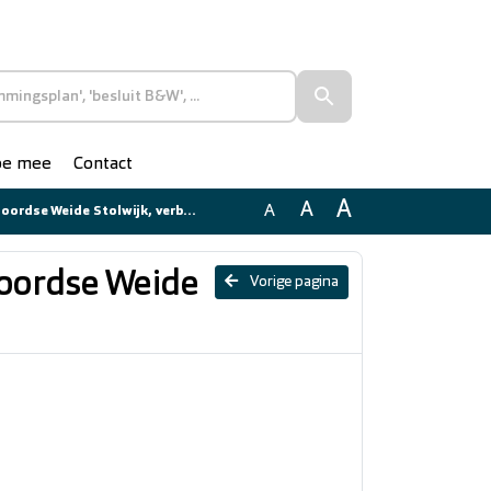
doe mee
Contact
A
A
A
se Weide Stolwijk, verbeelding
oordse Weide
Vorige pagina