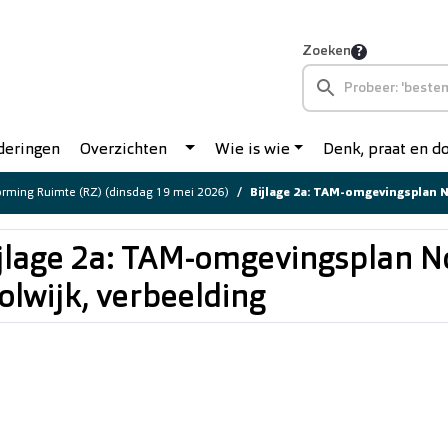
Zoeken
deringen
Overzichten
Wie is wie
Denk, praat en 
rming Ruimte (RZ) (dinsdag 19 mei 2026)
Bijlage 2a: TAM-omgevingsplan Noord
jlage 2a: TAM-omgevingsplan N
olwijk, verbeelding