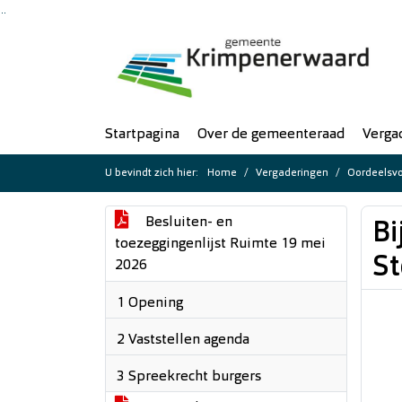
Ga naar de inhoud van deze pagina
Ga naar het zoeken
Ga naar het menu
Startpagina
Over de gemeenteraad
Verga
U bevindt zich hier:
Home
Vergaderingen
Oordeelsvo
Besluiten- en
Bi
toezeggingenlijst Ruimte 19 mei
St
2026
1 Opening
2 Vaststellen agenda
3 Spreekrecht burgers