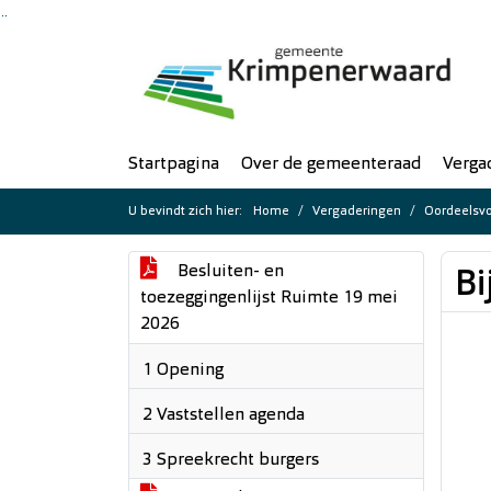
Ga naar de inhoud van deze pagina
Ga naar het zoeken
Ga naar het menu
Startpagina
Over de gemeenteraad
Verga
U bevindt zich hier:
Home
Vergaderingen
Oordeelsvo
Besluiten- en
Bi
toezeggingenlijst Ruimte 19 mei
2026
1 Opening
2 Vaststellen agenda
3 Spreekrecht burgers