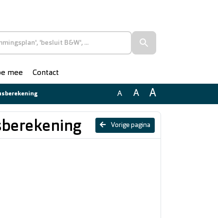
doe mee
Contact
A
A
A
riusberekening
iusberekening
Vorige pagina