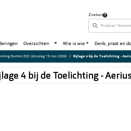
Zoeken
deringen
Overzichten
Wie is wie
Denk, praat en 
rming Ruimte (RZ) (dinsdag 19 mei 2026)
Bijlage 4 bij de Toelichting - Ae
jlage 4 bij de Toelichting - Aer