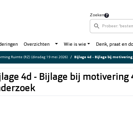
Zoeken
deringen
Overzichten
Wie is wie
Denk, praat en 
rming Ruimte (RZ) (dinsdag 19 mei 2026)
Bijlage 4d - Bijlage bij motiveri
jlage 4d - Bijlage bij motivering 
nderzoek