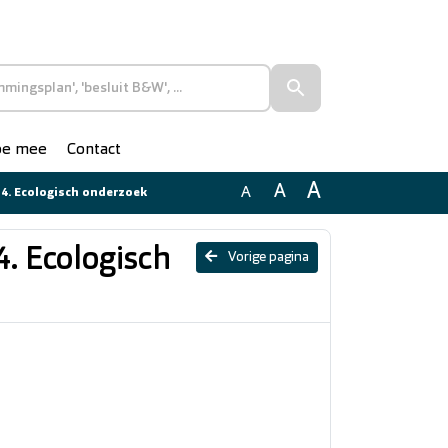
doe mee
Contact
A
A
A
ng 4. Ecologisch onderzoek
4. Ecologisch
Vorige pagina