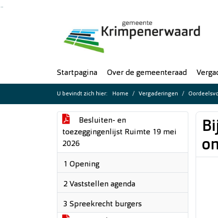
Ga naar de inhoud van deze pagina
Ga naar het zoeken
Ga naar het menu
Startpagina
Over de gemeenteraad
Verga
U bevindt zich hier:
Home
Vergaderingen
Oordeelsvo
Besluiten- en
Bi
toezeggingenlijst Ruimte 19 mei
o
2026
1 Opening
2 Vaststellen agenda
3 Spreekrecht burgers