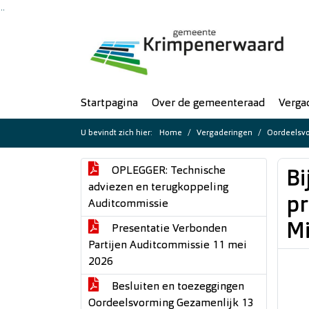
Ga naar de inhoud van deze pagina
Ga naar het zoeken
Ga naar het menu
Startpagina
Over de gemeenteraad
Verga
U bevindt zich hier:
Home
Vergaderingen
Oordeelsv
OPLEGGER: Technische
Bi
adviezen en terugkoppeling
pr
Auditcommissie
Mi
Presentatie Verbonden
Partijen Auditcommissie 11 mei
2026
Besluiten en toezeggingen
Oordeelsvorming Gezamenlijk 13