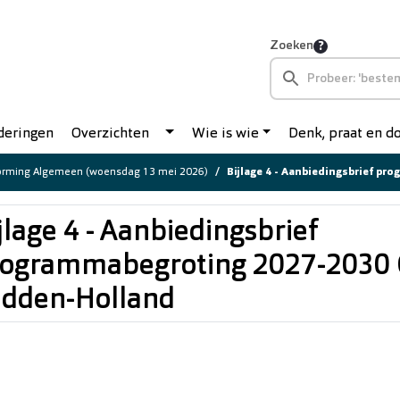
Zoeken
deringen
Overzichten
Wie is wie
Denk, praat en 
orming Algemeen (woensdag 13 mei 2026)
Bijlage 4 - Aanbiedingsbrief programmabegroting
jlage 4 - Aanbiedingsbrief
ogrammabegroting 2027-2030 
dden-Holland