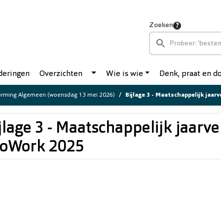
Zoeken
deringen
Overzichten
Wie is wie
Denk, praat en 
orming Algemeen (woensdag 13 mei 2026)
Bijlage 3 - Maatschappelijk jaar
jlage 3 - Maatschappelijk jaarve
roWork 2025