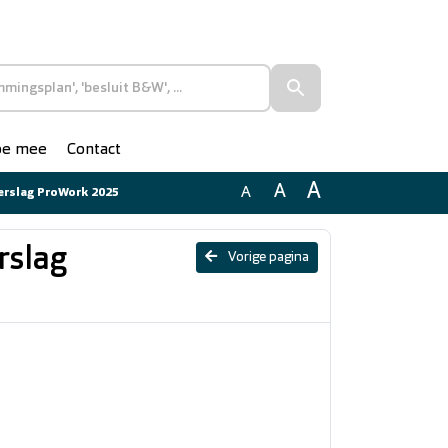
doe mee
Contact
A
A
A
verslag ProWork 2025
rslag
Vorige pagina