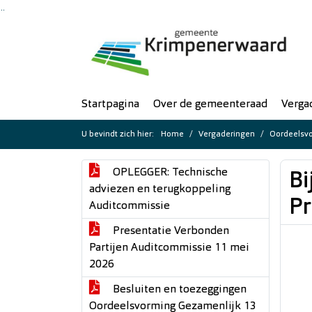
Ga naar de inhoud van deze pagina
Ga naar het zoeken
Ga naar het menu
Startpagina
Over de gemeenteraad
Verga
U bevindt zich hier:
Home
Vergaderingen
Oordeelsv
OPLEGGER: Technische
Bi
adviezen en terugkoppeling
P
Auditcommissie
Presentatie Verbonden
Partijen Auditcommissie 11 mei
2026
Besluiten en toezeggingen
Oordeelsvorming Gezamenlijk 13