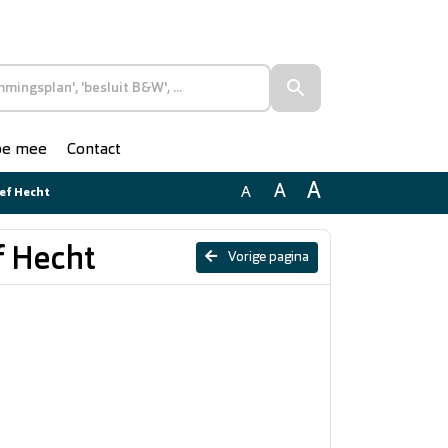
doe mee
Contact
A
A
A
ief Hecht
f Hecht
Vorige pagina