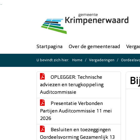
Ga naar de inhoud van deze pagina
Ga naar het zoeken
Ga naar het menu
Startpagina
Over de gemeenteraad
Verga
U bevindt zich hier:
Home
Vergaderingen
Oordeelsv
OPLEGGER: Technische
Bi
adviezen en terugkoppeling
Auditcommissie
Presentatie Verbonden
Partijen Auditcommissie 11 mei
2026
Besluiten en toezeggingen
Oordeelsvorming Gezamenlijk 13