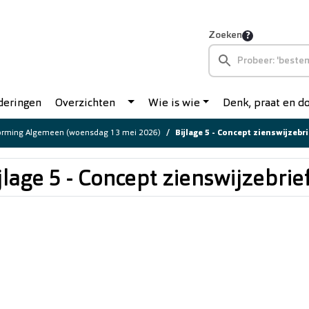
Zoeken
deringen
Overzichten
Wie is wie
Denk, praat en 
orming Algemeen (woensdag 13 mei 2026)
Bijlage 5 - Concept zienswijzebr
jlage 5 - Concept zienswijzebrie