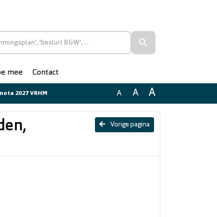
doe mee
Contact
A
A
A
ernota 2027 VRHM
den,
Vorige pagina