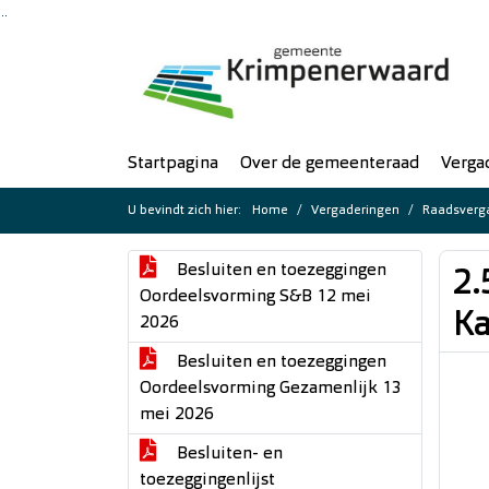
Ga naar de inhoud van deze pagina
Ga naar het zoeken
Ga naar het menu
Startpagina
Over de gemeenteraad
Verga
U bevindt zich hier:
Home
Vergaderingen
Raadsverga
Besluiten en toezeggingen
2.
Oordeelsvorming S&B 12 mei
K
2026
Besluiten en toezeggingen
Oordeelsvorming Gezamenlijk 13
mei 2026
Besluiten- en
toezeggingenlijst