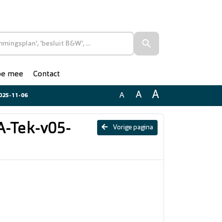
doe mee
Contact
A
A
A
025-11-06
A-Tek-v05-
Vorige pagina