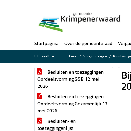
Ga naar de inhoud van deze pagina
Ga naar het zoeken
Ga naar het menu
Startpagina
Over de gemeenteraad
Verga
U bevindt zich hier:
Home
Vergaderingen
Raadsverga
Besluiten en toezeggingen
Bi
Oordeelsvorming S&B 12 mei
20
2026
Besluiten en toezeggingen
Oordeelsvorming Gezamenlijk 13
mei 2026
Besluiten- en
toezeggingenlijst