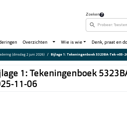
Zoeken
deringen
Overzichten
Wie is wie
Denk, praat en 
dering (dinsdag 2 juni 2026)
Bijlage 1: Tekeningenboek 5323BA-Tek-v05-2
jlage 1: Tekeningenboek 5323B
25-11-06