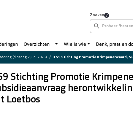
Zoeken
deringen
Overzichten
Wie is wie
Denk, praat en 
dering (dinsdag 2 juni 2026)
3.59 Stichting Promotie Krimpenerwaard, Subsidieaanvraag herontwikkeling H
59 Stichting Promotie Krimpen
bsidieaanvraag herontwikkelin
t Loetbos