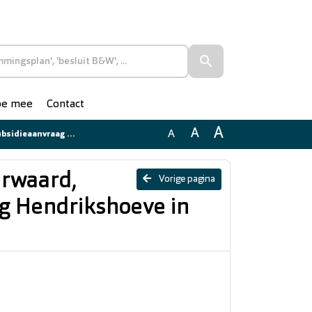
doe mee
Contact
A
A
A
endrikshoeve in het Loetbos
erwaard,
Vorige pagina
g Hendrikshoeve in