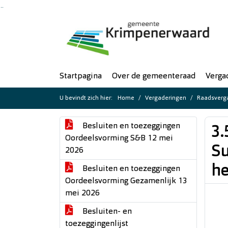
Ga naar de inhoud van deze pagina
Ga naar het zoeken
Ga naar het menu
Startpagina
Over de gemeenteraad
Verga
U bevindt zich hier:
Home
Vergaderingen
Raadsverga
Besluiten en toezeggingen
3.
Oordeelsvorming S&B 12 mei
Su
2026
he
Besluiten en toezeggingen
Oordeelsvorming Gezamenlijk 13
mei 2026
Besluiten- en
toezeggingenlijst