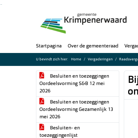
Ga naar de inhoud van deze pagina
Ga naar het zoeken
Ga naar het menu
Startpagina
Over de gemeenteraad
Verga
U bevindt zich hier:
Home
Vergaderingen
Raadsverga
Besluiten en toezeggingen
Bi
Oordeelsvorming S&B 12 mei
o
2026
Besluiten en toezeggingen
Oordeelsvorming Gezamenlijk 13
mei 2026
Besluiten- en
toezeggingenlijst