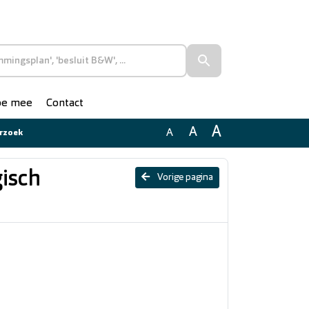
doe mee
Contact
A
A
A
erzoek
gisch
Vorige pagina