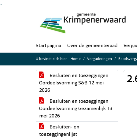
Ga naar de inhoud van deze pagina
Ga naar het zoeken
Ga naar het menu
Startpagina
Over de gemeenteraad
Verga
U bevindt zich hier:
Home
Vergaderingen
Raadsverga
Besluiten en toezeggingen
2.
Oordeelsvorming S&B 12 mei
2026
Besluiten en toezeggingen
Oordeelsvorming Gezamenlijk 13
mei 2026
Besluiten- en
toezeggingenlijst