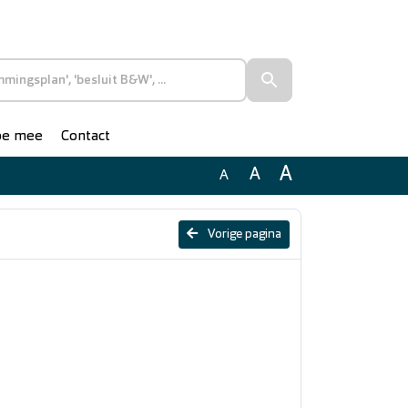
doe mee
Contact
A
A
A
Vorige pagina