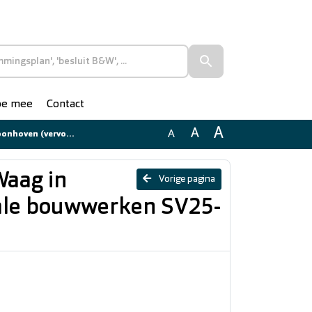
doe mee
Contact
A
A
A
gale bouwwerken SV25-071)
aag in
Vorige pagina
gale bouwwerken SV25-