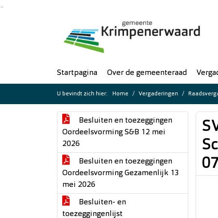
Ga naar de inhoud van deze pagina
Ga naar het zoeken
Ga naar het menu
Startpagina
Over de gemeenteraad
Verga
U bevindt zich hier:
Home
Vergaderingen
Raadsverga
Besluiten en toezeggingen
SV
Oordeelsvorming S&B 12 mei
Sc
2026
07
Besluiten en toezeggingen
Oordeelsvorming Gezamenlijk 13
mei 2026
Besluiten- en
toezeggingenlijst