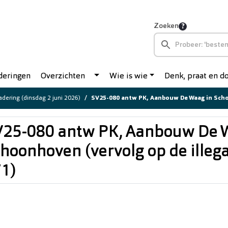
Zoeken
deringen
Overzichten
Wie is wie
Denk, praat en 
dering (dinsdag 2 juni 2026)
SV25-080 antw PK, Aanbouw De Waag in Schoonhoven (vervolg op de ille
25-080 antw PK, Aanbouw De W
hoonhoven (vervolg op de ille
1)