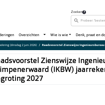
Zoeken
deringen
Overzichten
Wie is wie
Denk, praat en 
dering (dinsdag 2 juni 2026)
Raadsvoorstel Zienswijze Ingenieursbureau Krimpenerwaard (IKBW) jaarreken
adsvoorstel Zienswijze Ingeni
impenerwaard (IKBW) jaarreke
groting 2027