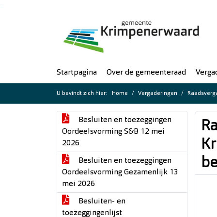
Ga naar de inhoud van deze pagina
Ga naar het zoeken
Ga naar het menu
Startpagina
Over de gemeenteraad
Verga
U bevindt zich hier:
Home
Vergaderingen
Raadsverga
Besluiten en toezeggingen
Ra
Oordeelsvorming S&B 12 mei
Kr
2026
be
Besluiten en toezeggingen
Oordeelsvorming Gezamenlijk 13
mei 2026
Besluiten- en
toezeggingenlijst