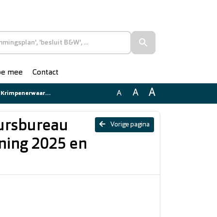
doe mee
Contact
A
A
A
ing 2025 en begroting 2027
eursbureau
Vorige pagina
ning 2025 en