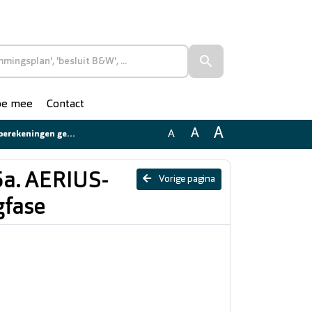
doe mee
Contact
A
A
A
ebruiks- en aanlegfase
 5a. AERIUS-
Vorige pagina
gfase