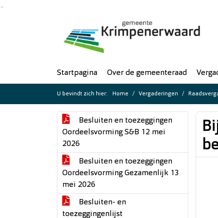
Ga naar de inhoud van deze pagina
Ga naar het zoeken
Ga naar het menu
Startpagina
Over de gemeenteraad
Verga
U bevindt zich hier:
Home
Vergaderingen
Raadsverga
Besluiten en toezeggingen
Bi
Oordeelsvorming S&B 12 mei
be
2026
Besluiten en toezeggingen
Oordeelsvorming Gezamenlijk 13
mei 2026
Besluiten- en
toezeggingenlijst