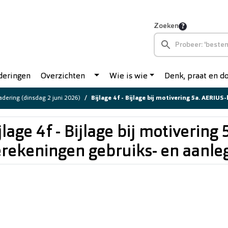
Zoeken
deringen
Overzichten
Wie is wie
Denk, praat en 
dering (dinsdag 2 juni 2026)
Bijlage 4f - Bijlage bij motivering 5a. AERIUS-berekeningen g
jlage 4f - Bijlage bij motivering
rekeningen gebruiks- en aanle