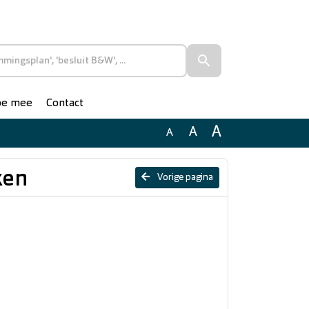
doe mee
Contact
A
A
A
ken
Vorige pagina