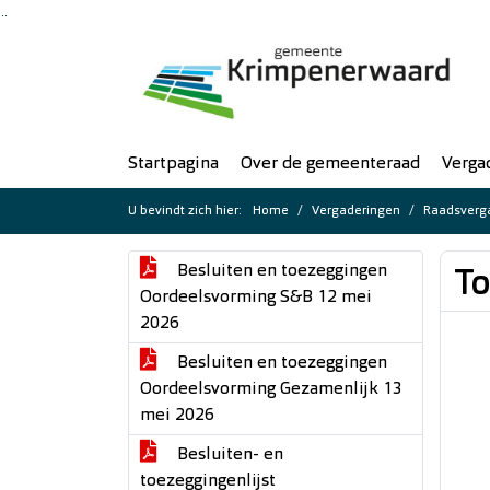
Ga naar de inhoud van deze pagina
Ga naar het zoeken
Ga naar het menu
Startpagina
Over de gemeenteraad
Verga
U bevindt zich hier:
Home
Vergaderingen
Raadsverga
Besluiten en toezeggingen
To
Oordeelsvorming S&B 12 mei
2026
Besluiten en toezeggingen
Oordeelsvorming Gezamenlijk 13
mei 2026
Besluiten- en
toezeggingenlijst