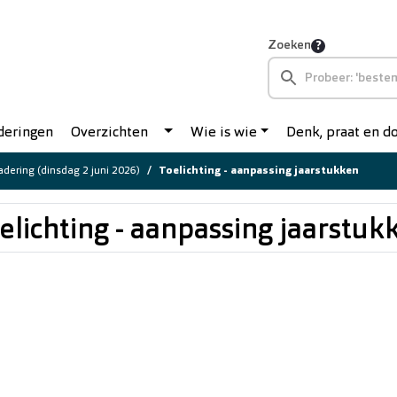
Zoeken
deringen
Overzichten
Wie is wie
Denk, praat en 
dering (dinsdag 2 juni 2026)
Toelichting - aanpassing jaarstukken
elichting - aanpassing jaarstuk