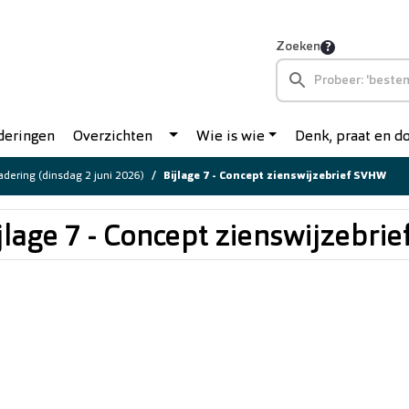
Zoeken
deringen
Overzichten
Wie is wie
Denk, praat en 
dering (dinsdag 2 juni 2026)
Bijlage 7 - Concept zienswijzebrief SVHW
jlage 7 - Concept zienswijzebr