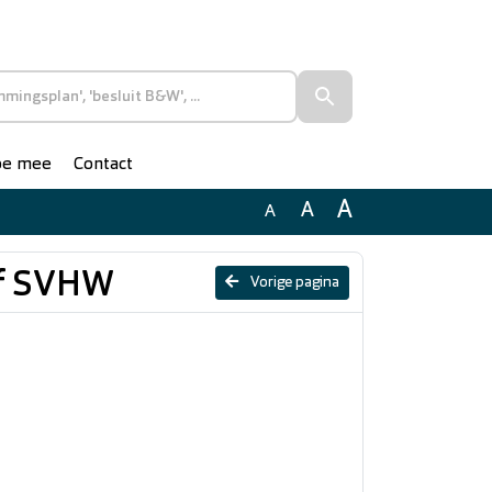
doe mee
Contact
A
A
A
ief SVHW
Vorige pagina