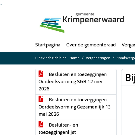
Ga naar de inhoud van deze pagina
Ga naar het zoeken
Ga naar het menu
Startpagina
Over de gemeenteraad
Verga
U bevindt zich hier:
Home
Vergaderingen
Raadsverga
Besluiten en toezeggingen
Bi
Oordeelsvorming S&B 12 mei
2026
Besluiten en toezeggingen
Oordeelsvorming Gezamenlijk 13
mei 2026
Besluiten- en
toezeggingenlijst