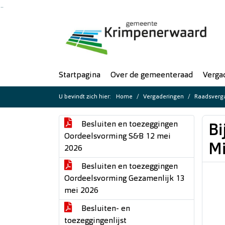
Ga naar de inhoud van deze pagina
Ga naar het zoeken
Ga naar het menu
Startpagina
Over de gemeenteraad
Verga
U bevindt zich hier:
Home
Vergaderingen
Raadsverga
Besluiten en toezeggingen
Bi
Oordeelsvorming S&B 12 mei
M
2026
Besluiten en toezeggingen
Oordeelsvorming Gezamenlijk 13
mei 2026
Besluiten- en
toezeggingenlijst