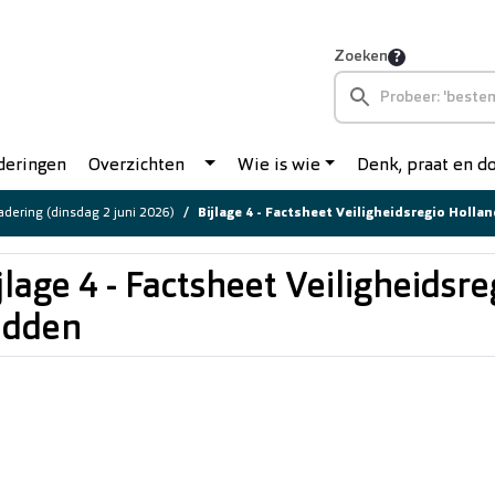
Zoeken
deringen
Overzichten
Wie is wie
Denk, praat en 
dering (dinsdag 2 juni 2026)
Bijlage 4 - Factsheet Veiligheidsregio Holl
jlage 4 - Factsheet Veiligheidsr
idden