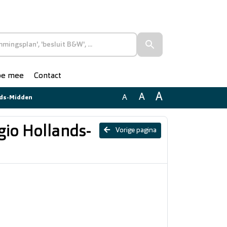
doe mee
Contact
A
A
A
ands-Midden
egio Hollands-
Vorige pagina