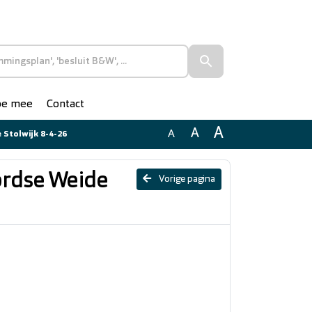
doe mee
Contact
A
A
A
 Stolwijk 8-4-26
ordse Weide
Vorige pagina