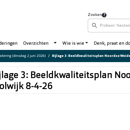
Zoeken
deringen
Overzichten
Wie is wie
Denk, praat en 
dering (dinsdag 2 juni 2026)
Bijlage 3: Beeldkwaliteitsplan Noordse Weide
jlage 3: Beeldkwaliteitsplan No
olwijk 8-4-26