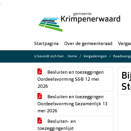
Ga naar de inhoud van deze pagina
Ga naar het zoeken
Ga naar het menu
Startpagina
Over de gemeenteraad
Verga
U bevindt zich hier:
Home
Vergaderingen
Raadsverga
Besluiten en toezeggingen
Bi
Oordeelsvorming S&B 12 mei
St
2026
Besluiten en toezeggingen
Oordeelsvorming Gezamenlijk 13
mei 2026
Besluiten- en
toezeggingenlijst