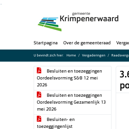
Ga naar de inhoud van deze pagina
Ga naar het zoeken
Ga naar het menu
Startpagina
Over de gemeenteraad
Verga
U bevindt zich hier:
Home
Vergaderingen
Raadsverga
Besluiten en toezeggingen
3.
Oordeelsvorming S&B 12 mei
po
2026
Besluiten en toezeggingen
Oordeelsvorming Gezamenlijk 13
mei 2026
Besluiten- en
toezeggingenlijst