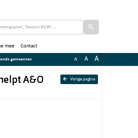
doe mee
Contact
A
A
A
 fonds gemeenten
helpt A&O
Vorige pagina