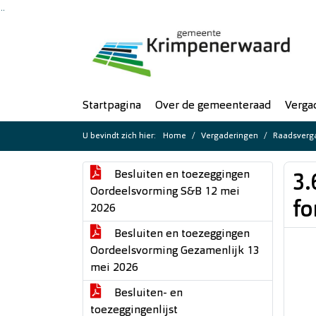
Ga naar de inhoud van deze pagina
Ga naar het zoeken
Ga naar het menu
Startpagina
Over de gemeenteraad
Verga
U bevindt zich hier:
Home
Vergaderingen
Raadsverga
Besluiten en toezeggingen
3.
Oordeelsvorming S&B 12 mei
f
2026
Besluiten en toezeggingen
Oordeelsvorming Gezamenlijk 13
mei 2026
Besluiten- en
toezeggingenlijst