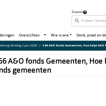
Zoeken
deringen
Overzichten
Wie is wie
Denk, praat en 
dering (dinsdag 2 juni 2026)
3.66 A&O fonds Gemeenten, Hoe helpt A&O
66 A&O fonds Gemeenten, Hoe 
onds gemeenten