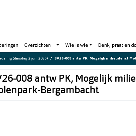
deringen
Overzichten
Wie is wie
Denk, praat en 
dering (dinsdag 2 juni 2026)
BV26-008 antw PK, Mogelijk milieudelict Molen
26-008 antw PK, Mogelijk milie
olenpark-Bergambacht