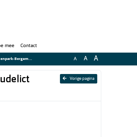
doe mee
Contact
A
A
A
park-Bergambacht
udelict
Vorige pagina