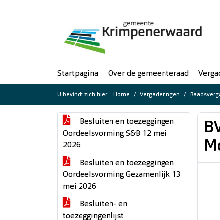
Ga naar de inhoud van deze pagina
Ga naar het zoeken
Ga naar het menu
Startpagina
Over de gemeenteraad
Verga
U bevindt zich hier:
Home
Vergaderingen
Raadsverga
Besluiten en toezeggingen
BV
Oordeelsvorming S&B 12 mei
M
2026
Besluiten en toezeggingen
Oordeelsvorming Gezamenlijk 13
mei 2026
Besluiten- en
toezeggingenlijst