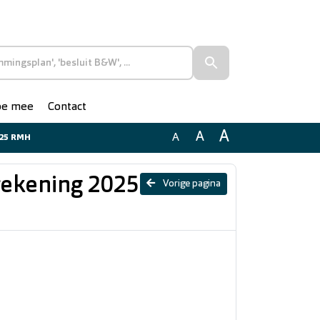
doe mee
Contact
A
A
A
2025 RMH
rrekening 2025
Vorige pagina