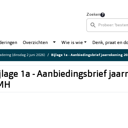
Zoeken
deringen
Overzichten
Wie is wie
Denk, praat en 
dering (dinsdag 2 juni 2026)
Bijlage 1a - Aanbiedingsbrief jaarrekening 
jlage 1a - Aanbiedingsbrief jaa
MH