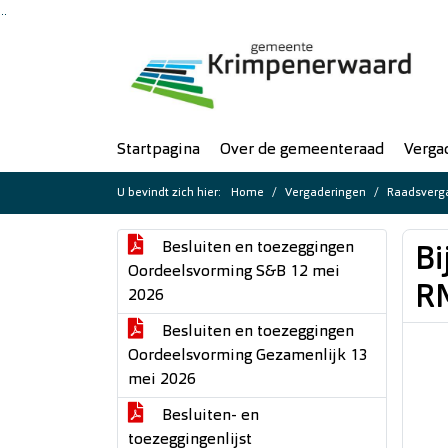
Ga naar de inhoud van deze pagina
Ga naar het zoeken
Ga naar het menu
Startpagina
Over de gemeenteraad
Verga
U bevindt zich hier:
Home
Vergaderingen
Raadsverga
Besluiten en toezeggingen
Bi
Oordeelsvorming S&B 12 mei
R
2026
Besluiten en toezeggingen
Oordeelsvorming Gezamenlijk 13
mei 2026
Besluiten- en
toezeggingenlijst