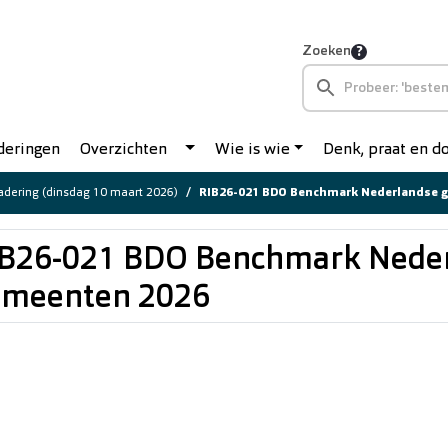
Zoeken
deringen
Overzichten
Wie is wie
Denk, praat en 
dering (dinsdag 10 maart 2026)
RIB26-021 BDO Benchmark Nederlandse 
IB26-021 BDO Benchmark Nede
emeenten 2026