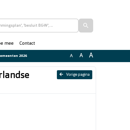
doe mee
Contact
A
A
A
gemeenten 2026
rlandse
Vorige pagina