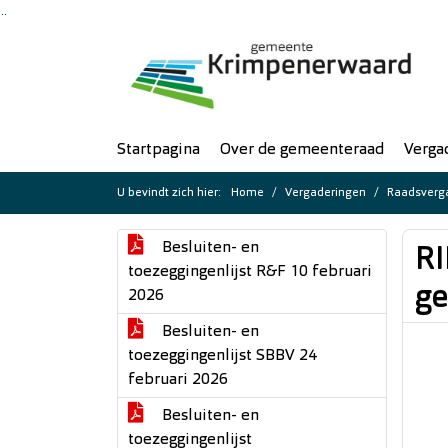
Ga naar de inhoud van deze pagina
Ga naar het zoeken
Ga naar het menu
Startpagina
Over de gemeenteraad
Verga
U bevindt zich hier:
Home
Vergaderingen
Raadsverga
Besluiten- en
R
toezeggingenlijst R&F 10 februari
g
2026
Besluiten- en
toezeggingenlijst SBBV 24
februari 2026
Besluiten- en
toezeggingenlijst