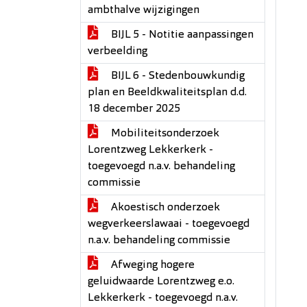
ambthalve wijzigingen
BIJL 5 - Notitie aanpassingen
verbeelding
BIJL 6 - Stedenbouwkundig
plan en Beeldkwaliteitsplan d.d.
18 december 2025
Mobiliteitsonderzoek
Lorentzweg Lekkerkerk -
toegevoegd n.a.v. behandeling
commissie
Akoestisch onderzoek
wegverkeerslawaai - toegevoegd
n.a.v. behandeling commissie
Afweging hogere
geluidwaarde Lorentzweg e.o.
Lekkerkerk - toegevoegd n.a.v.