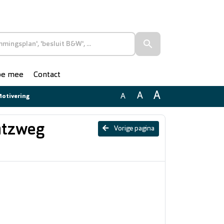
doe mee
Contact
A
A
A
Motivering
ntzweg
Vorige pagina