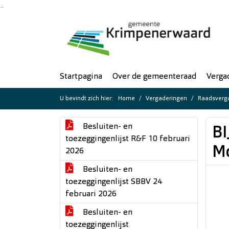
Ga naar de inhoud van deze pagina
Ga naar het zoeken
Ga naar het menu
Startpagina
Over de gemeenteraad
Verga
U bevindt zich hier:
Home
Vergaderingen
Raadsverga
Besluiten- en
BI
toezeggingenlijst R&F 10 februari
Mo
2026
Besluiten- en
toezeggingenlijst SBBV 24
februari 2026
Besluiten- en
toezeggingenlijst