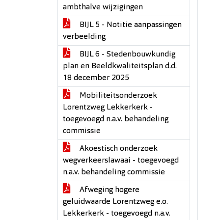
ambthalve wijzigingen
BIJL 5 - Notitie aanpassingen
verbeelding
BIJL 6 - Stedenbouwkundig
plan en Beeldkwaliteitsplan d.d.
18 december 2025
Mobiliteitsonderzoek
Lorentzweg Lekkerkerk -
toegevoegd n.a.v. behandeling
commissie
Akoestisch onderzoek
wegverkeerslawaai - toegevoegd
n.a.v. behandeling commissie
Afweging hogere
geluidwaarde Lorentzweg e.o.
Lekkerkerk - toegevoegd n.a.v.