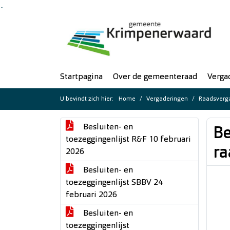
Ga naar de inhoud van deze pagina
Ga naar het zoeken
Ga naar het menu
Startpagina
Over de gemeenteraad
Verga
U bevindt zich hier:
Home
Vergaderingen
Raadsverga
Besluiten- en
Be
toezeggingenlijst R&F 10 februari
ra
2026
Besluiten- en
toezeggingenlijst SBBV 24
februari 2026
Besluiten- en
toezeggingenlijst