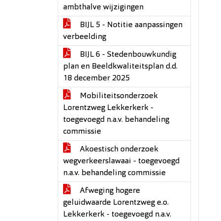
ambthalve wijzigingen
BIJL 5 - Notitie aanpassingen
verbeelding
BIJL 6 - Stedenbouwkundig
plan en Beeldkwaliteitsplan d.d.
18 december 2025
Mobiliteitsonderzoek
Lorentzweg Lekkerkerk -
toegevoegd n.a.v. behandeling
commissie
Akoestisch onderzoek
wegverkeerslawaai - toegevoegd
n.a.v. behandeling commissie
Afweging hogere
geluidwaarde Lorentzweg e.o.
Lekkerkerk - toegevoegd n.a.v.