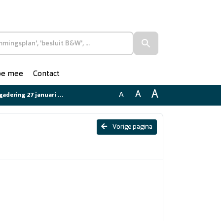
doe mee
Contact
A
A
A
ering 27 januari 2026
Vorige pagina