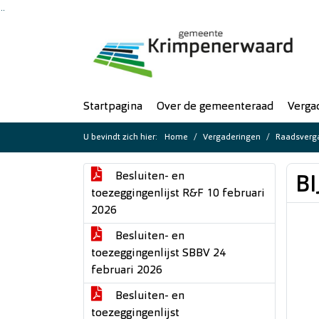
Ga naar de inhoud van deze pagina
Ga naar het zoeken
Ga naar het menu
Startpagina
Over de gemeenteraad
Verga
U bevindt zich hier:
Home
Vergaderingen
Raadsverga
Besluiten- en
BI
toezeggingenlijst R&F 10 februari
2026
Besluiten- en
toezeggingenlijst SBBV 24
februari 2026
Besluiten- en
toezeggingenlijst