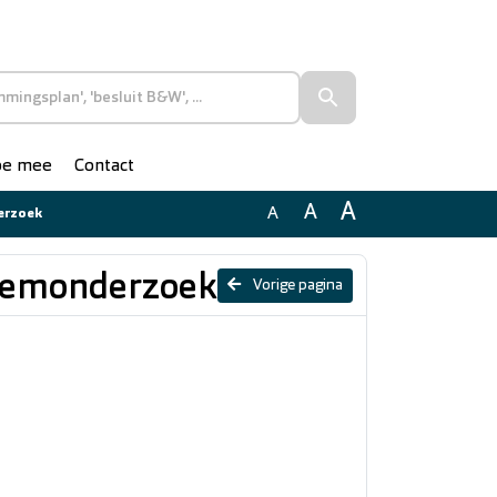
doe mee
Contact
A
A
A
derzoek
bodemonderzoek
Vorige pagina