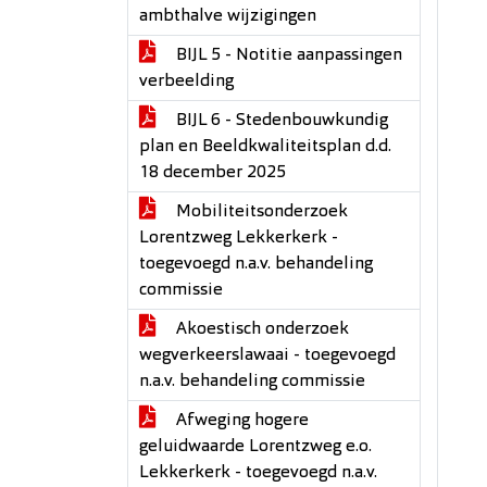
ambthalve wijzigingen
BIJL 5 - Notitie aanpassingen
verbeelding
BIJL 6 - Stedenbouwkundig
plan en Beeldkwaliteitsplan d.d.
18 december 2025
Mobiliteitsonderzoek
Lorentzweg Lekkerkerk -
toegevoegd n.a.v. behandeling
commissie
Akoestisch onderzoek
wegverkeerslawaai - toegevoegd
n.a.v. behandeling commissie
Afweging hogere
geluidwaarde Lorentzweg e.o.
Lekkerkerk - toegevoegd n.a.v.