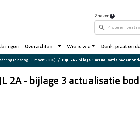
Zoeken
deringen
Overzichten
Wie is wie
Denk, praat en 
dering (dinsdag 10 maart 2026)
BIJL 2A - bijlage 3 actualisatie bodemon
JL 2A - bijlage 3 actualisatie 