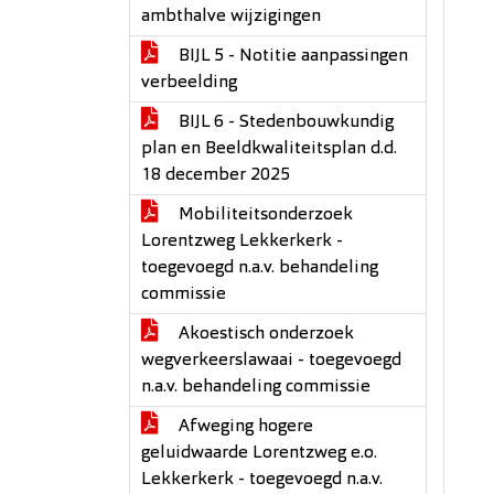
ambthalve wijzigingen
BIJL 5 - Notitie aanpassingen
verbeelding
BIJL 6 - Stedenbouwkundig
plan en Beeldkwaliteitsplan d.d.
18 december 2025
Mobiliteitsonderzoek
Lorentzweg Lekkerkerk -
toegevoegd n.a.v. behandeling
commissie
Akoestisch onderzoek
wegverkeerslawaai - toegevoegd
n.a.v. behandeling commissie
Afweging hogere
geluidwaarde Lorentzweg e.o.
Lekkerkerk - toegevoegd n.a.v.