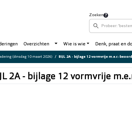
Zoeken
deringen
Overzichten
Wie is wie
Denk, praat en 
dering (dinsdag 10 maart 2026)
BIJL 2A - bijlage 12 vormvrije m.e.r.-beoor
JL 2A - bijlage 12 vormvrije m.e