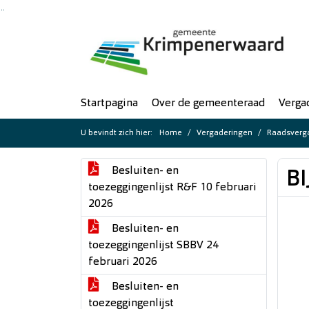
Ga naar de inhoud van deze pagina
Ga naar het zoeken
Ga naar het menu
Startpagina
Over de gemeenteraad
Verga
U bevindt zich hier:
Home
Vergaderingen
Raadsverga
Besluiten- en
BI
toezeggingenlijst R&F 10 februari
2026
Besluiten- en
toezeggingenlijst SBBV 24
februari 2026
Besluiten- en
toezeggingenlijst