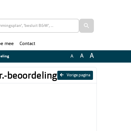
doe mee
Contact
A
A
A
deling
.r.-beoordeling
Vorige pagina