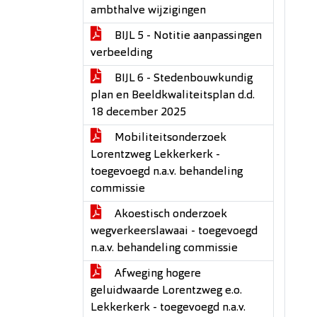
ambthalve wijzigingen
BIJL 5 - Notitie aanpassingen
verbeelding
BIJL 6 - Stedenbouwkundig
plan en Beeldkwaliteitsplan d.d.
18 december 2025
Mobiliteitsonderzoek
Lorentzweg Lekkerkerk -
toegevoegd n.a.v. behandeling
commissie
Akoestisch onderzoek
wegverkeerslawaai - toegevoegd
n.a.v. behandeling commissie
Afweging hogere
geluidwaarde Lorentzweg e.o.
Lekkerkerk - toegevoegd n.a.v.