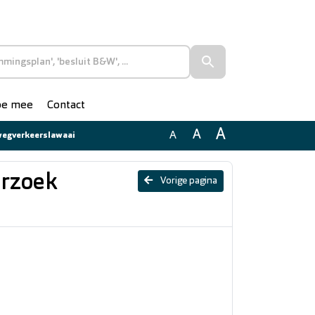
doe mee
Contact
A
A
A
 wegverkeerslawaai
erzoek
Vorige pagina