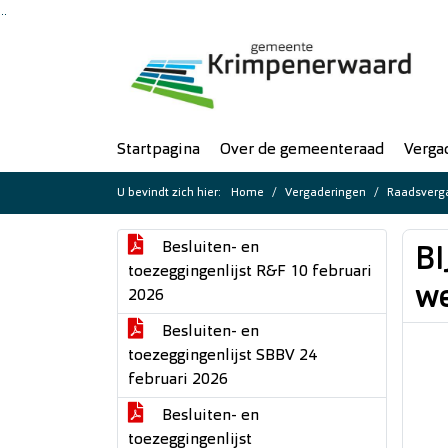
Ga naar de inhoud van deze pagina
Ga naar het zoeken
Ga naar het menu
Startpagina
Over de gemeenteraad
Verga
U bevindt zich hier:
Home
Vergaderingen
Raadsverga
Besluiten- en
BI
toezeggingenlijst R&F 10 februari
we
2026
Besluiten- en
toezeggingenlijst SBBV 24
februari 2026
Besluiten- en
toezeggingenlijst