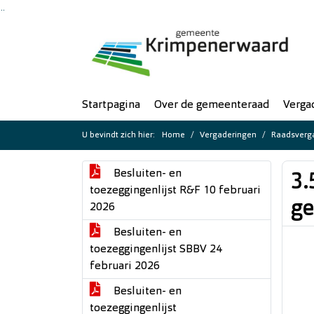
Ga naar de inhoud van deze pagina
Ga naar het zoeken
Ga naar het menu
Startpagina
Over de gemeenteraad
Verga
U bevindt zich hier:
Home
Vergaderingen
Raadsverga
Besluiten- en
3.
toezeggingenlijst R&F 10 februari
ge
2026
Besluiten- en
toezeggingenlijst SBBV 24
februari 2026
Besluiten- en
toezeggingenlijst