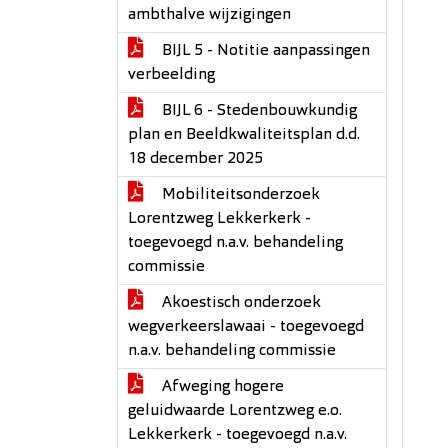
ambthalve wijzigingen
BIJL 5 - Notitie aanpassingen
verbeelding
BIJL 6 - Stedenbouwkundig
plan en Beeldkwaliteitsplan d.d.
18 december 2025
Mobiliteitsonderzoek
Lorentzweg Lekkerkerk -
toegevoegd n.a.v. behandeling
commissie
Akoestisch onderzoek
wegverkeerslawaai - toegevoegd
n.a.v. behandeling commissie
Afweging hogere
geluidwaarde Lorentzweg e.o.
Lekkerkerk - toegevoegd n.a.v.