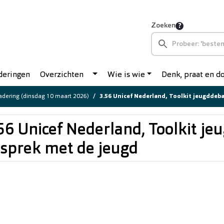
Zoeken
deringen
Overzichten
Wie is wie
Denk, praat en 
dering (dinsdag 10 maart 2026)
3.56 Unicef Nederland, Toolkit jeugddebat, in
56 Unicef Nederland, Toolkit je
sprek met de jeugd