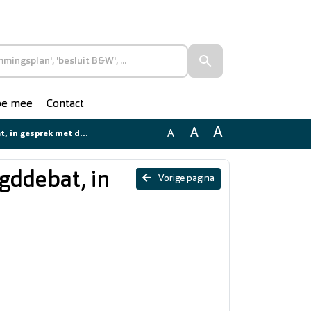
doe mee
Contact
A
A
A
 gesprek met de jeugd
ugddebat, in
Vorige pagina