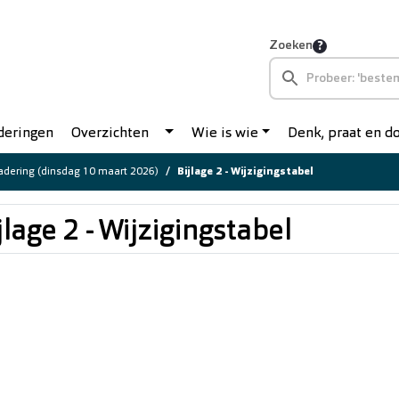
Zoeken
deringen
Overzichten
Wie is wie
Denk, praat en 
dering (dinsdag 10 maart 2026)
Bijlage 2 - Wijzigingstabel
jlage 2 - Wijzigingstabel