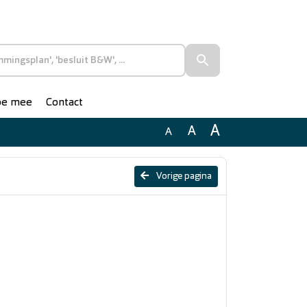
doe mee
Contact
A
A
A
Vorige pagina