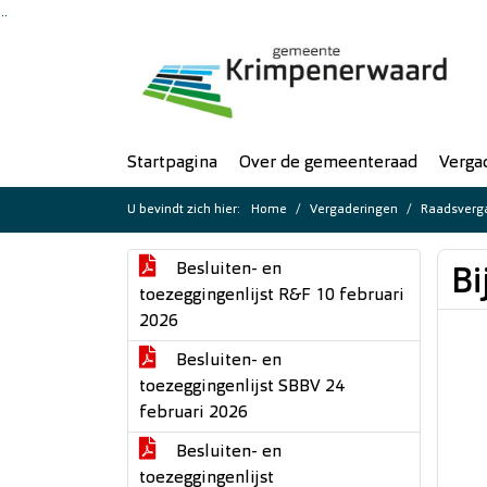
Ga naar de inhoud van deze pagina
Ga naar het zoeken
Ga naar het menu
Startpagina
Over de gemeenteraad
Verga
U bevindt zich hier:
Home
Vergaderingen
Raadsverga
Besluiten- en
Bi
toezeggingenlijst R&F 10 februari
2026
Besluiten- en
toezeggingenlijst SBBV 24
februari 2026
Besluiten- en
toezeggingenlijst