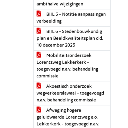
ambthalve wijzigingen
BIJL 5 - Notitie aanpassingen
verbeelding
BIJL 6 - Stedenbouwkundig
plan en Beeldkwaliteitsplan d.d.
18 december 2025
Mobiliteitsonderzoek
Lorentzweg Lekkerkerk -
toegevoegd n.a.v. behandeling
commissie
Akoestisch onderzoek
wegverkeerslawaai - toegevoegd
n.a.v. behandeling commissie
Afweging hogere
geluidwaarde Lorentzweg e.o.
Lekkerkerk - toegevoegd n.a.v.