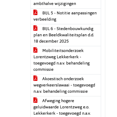
ambthalve wijzigingen
BIJL 5 - Notitie aanpassingen
verbeelding
BIJL 6 - Stedenbouwkundig
plan en Beeldkwaliteitsplan d.d.
18 december 2025
Mobiliteitsonderzoek
Lorentzweg Lekkerkerk -
toegevoegd n.a.v. behandeling
commissie
Akoestisch onderzoek
wegverkeerslawaai - toegevoegd
n.a.v. behandeling commissie
Afweging hogere
geluidwaarde Lorentzweg e.o.
Lekkerkerk - toegevoegd n.a.v.