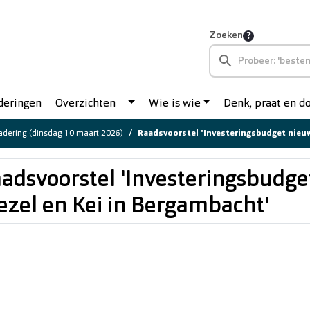
Zoeken
deringen
Overzichten
Wie is wie
Denk, praat en 
dering (dinsdag 10 maart 2026)
Raadsvoorstel 'Investeringsbudget nieuwbouw Kieze
adsvoorstel 'Investeringsbudg
ezel en Kei in Bergambacht'