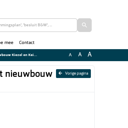
doe mee
Contact
A
A
A
l en Kei in Bergambacht'
et nieuwbouw
Vorige pagina