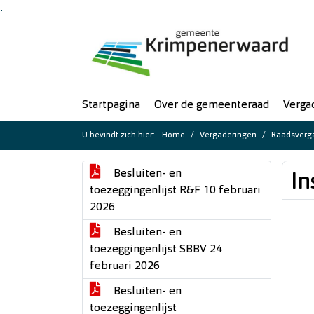
Ga naar de inhoud van deze pagina
Ga naar het zoeken
Ga naar het menu
Startpagina
Over de gemeenteraad
Verga
U bevindt zich hier:
Home
Vergaderingen
Raadsverga
Besluiten- en
In
toezeggingenlijst R&F 10 februari
2026
Besluiten- en
toezeggingenlijst SBBV 24
februari 2026
Besluiten- en
toezeggingenlijst