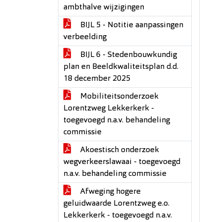
ambthalve wijzigingen
BIJL 5 - Notitie aanpassingen
verbeelding
BIJL 6 - Stedenbouwkundig
plan en Beeldkwaliteitsplan d.d.
18 december 2025
Mobiliteitsonderzoek
Lorentzweg Lekkerkerk -
toegevoegd n.a.v. behandeling
commissie
Akoestisch onderzoek
wegverkeerslawaai - toegevoegd
n.a.v. behandeling commissie
Afweging hogere
geluidwaarde Lorentzweg e.o.
Lekkerkerk - toegevoegd n.a.v.