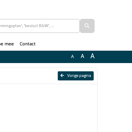
doe mee
Contact
A
A
A
Vorige pagina