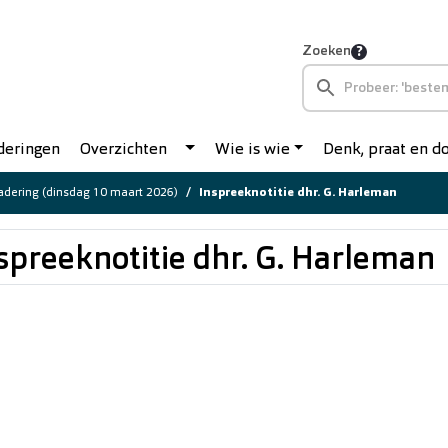
Zoeken
deringen
Overzichten
Wie is wie
Denk, praat en 
dering (dinsdag 10 maart 2026)
Inspreeknotitie dhr. G. Harleman
spreeknotitie dhr. G. Harleman