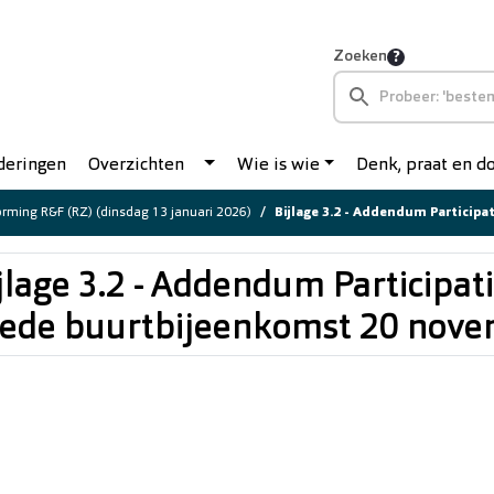
Zoeken
deringen
Overzichten
Wie is wie
Denk, praat en 
rming R&F (RZ) (dinsdag 13 januari 2026)
Bijlage 3.2 - Addendum Participatieverslag b
jlage 3.2 - Addendum Participat
ede buurtbijeenkomst 20 nov