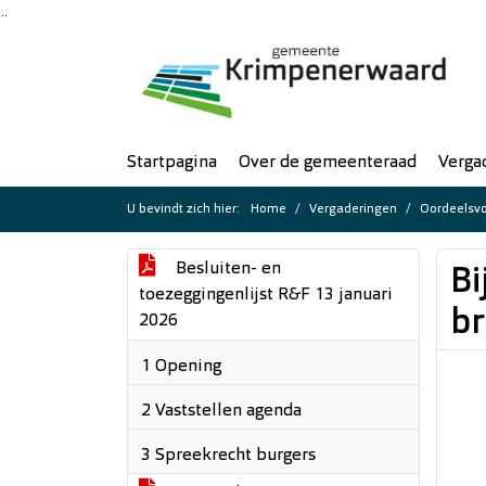
Ga naar de inhoud van deze pagina
Ga naar het zoeken
Ga naar het menu
Startpagina
Over de gemeenteraad
Verga
U bevindt zich hier:
Home
Vergaderingen
Oordeelsvo
Besluiten- en
Bi
toezeggingenlijst R&F 13 januari
br
2026
1 Opening
2 Vaststellen agenda
3 Spreekrecht burgers