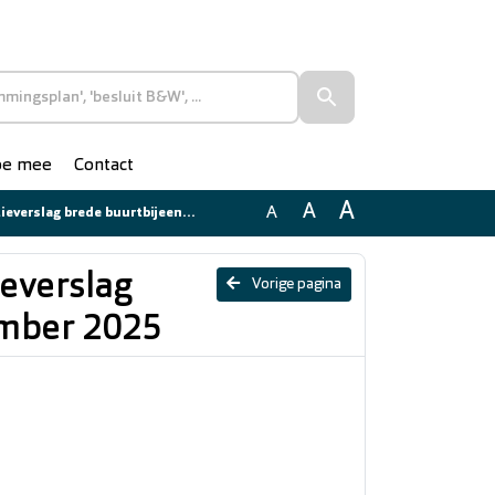
doe mee
Contact
A
A
A
rede buurtbijeenkomst 20 november 2025
ieverslag
Vorige pagina
ember 2025