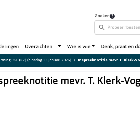
Zoeken
deringen
Overzichten
Wie is wie
Denk, praat en 
rming R&F (RZ) (dinsdag 13 januari 2026)
Inspreeknotitie mevr. T. Klerk-V
spreeknotitie mevr. T. Klerk-Vo