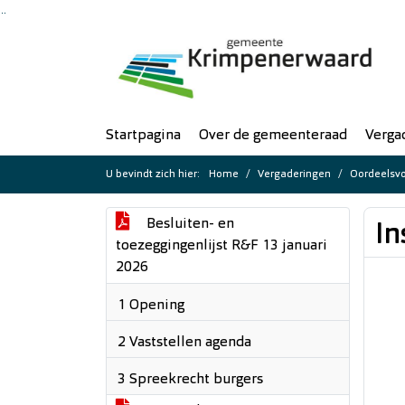
Ga naar de inhoud van deze pagina
Ga naar het zoeken
Ga naar het menu
Startpagina
Over de gemeenteraad
Verga
U bevindt zich hier:
Home
Vergaderingen
Oordeelsvo
Besluiten- en
In
toezeggingenlijst R&F 13 januari
2026
1 Opening
2 Vaststellen agenda
3 Spreekrecht burgers