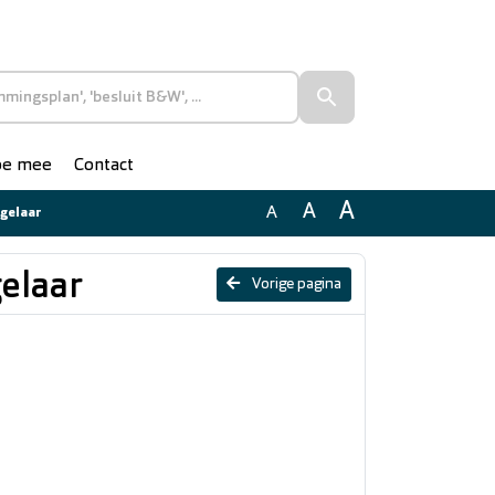
doe mee
Contact
A
A
A
ogelaar
gelaar
Vorige pagina