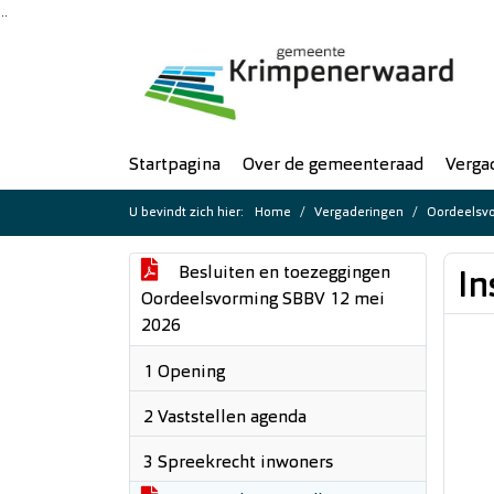
Ga naar de inhoud van deze pagina
Ga naar het zoeken
Ga naar het menu
Startpagina
Over de gemeenteraad
Verga
U bevindt zich hier:
Home
Vergaderingen
Oordeelsvo
Besluiten en toezeggingen
In
Oordeelsvorming SBBV 12 mei
2026
1 Opening
2 Vaststellen agenda
3 Spreekrecht inwoners