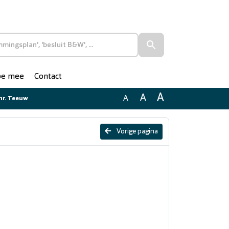
doe mee
Contact
A
A
A
hr. Teeuw
Vorige pagina