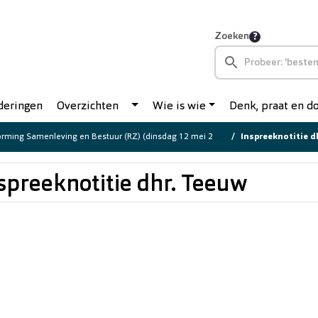
Zoeken
deringen
Overzichten
Wie is wie
Denk, praat en 
rming Samenleving en Bestuur (RZ) (dinsdag 12 mei 2026)
Inspreeknotitie d
spreeknotitie dhr. Teeuw