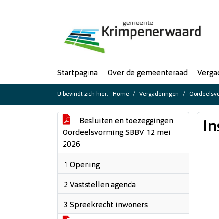
Ga naar de inhoud van deze pagina
Ga naar het zoeken
Ga naar het menu
Startpagina
Over de gemeenteraad
Verga
U bevindt zich hier:
Home
Vergaderingen
Oordeelsvo
Besluiten en toezeggingen
In
Oordeelsvorming SBBV 12 mei
2026
1 Opening
2 Vaststellen agenda
3 Spreekrecht inwoners