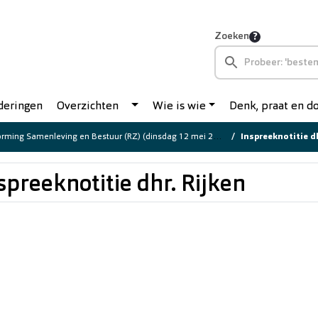
Zoeken
deringen
Overzichten
Wie is wie
Denk, praat en 
rming Samenleving en Bestuur (RZ) (dinsdag 12 mei 2026)
Inspreeknotitie dh
spreeknotitie dhr. Rijken