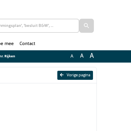
doe mee
Contact
A
A
A
r. Rijken
Vorige pagina