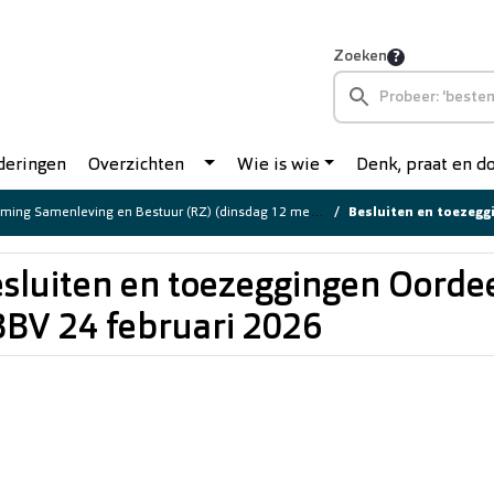
Zoeken
deringen
Overzichten
Wie is wie
Denk, praat en 
ing Samenleving en Bestuur (RZ) (dinsdag 12 mei 2026)
Besluiten en toezegginge
sluiten en toezeggingen Oorde
BV 24 februari 2026