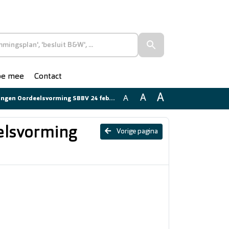
doe mee
Contact
A
A
A
n Oordeelsvorming SBBV 24 februari 2026
elsvorming
Vorige pagina