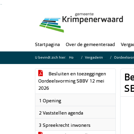
Ga naar de inhoud van deze pagina
Ga naar het zoeken
Ga naar het menu
Startpagina
Over de gemeenteraad
Verga
U bevindt zich hier:
Home
Vergaderingen
Oordeelsvorm
Besluiten en toezeggingen
Be
Oordeelsvorming SBBV 12 mei
SB
2026
1 Opening
2 Vaststellen agenda
3 Spreekrecht inwoners