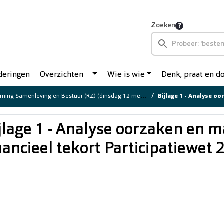
Zoeken
deringen
Overzichten
Wie is wie
Denk, praat en 
ing Samenleving en Bestuur (RZ) (dinsdag 12 mei 2026)
Bijlage 1 - Analyse oorzaken en
jlage 1 - Analyse oorzaken en 
nancieel tekort Participatiewet 