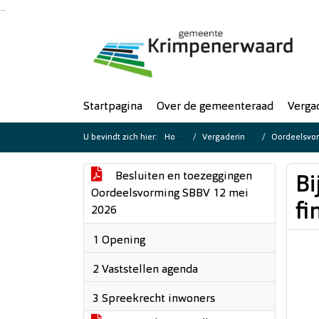
Ga naar de inhoud van deze pagina
Ga naar het zoeken
Ga naar het menu
Startpagina
Over de gemeenteraad
Verga
U bevindt zich hier:
Home
Vergaderingen
Oordeelsvorm
Besluiten en toezeggingen
Bi
Oordeelsvorming SBBV 12 mei
fi
2026
1 Opening
2 Vaststellen agenda
3 Spreekrecht inwoners