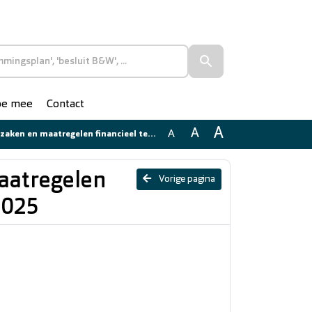
doe mee
Contact
A
A
A
 maatregelen financieel tekort Participatiewet 2025
maatregelen
Vorige pagina
2025