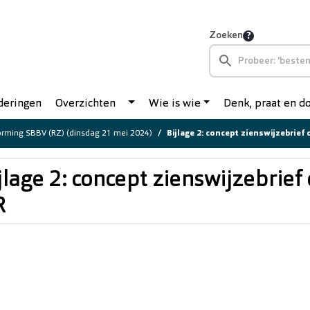
Zoeken
deringen
Overzichten
Wie is wie
Denk, praat en 
rming SBBV (RZ) (dinsdag 21 mei 2024)
Bijlage 2: concept zienswijzebrief
jlage 2: concept zienswijzebrie
R