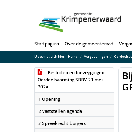
Ga naar de inhoud van deze pagina
Ga naar het zoeken
Ga naar het menu
Startpagina
Over de gemeenteraad
Verga
U bevindt zich hier:
Home
Vergaderingen
Oordeelsvo
Besluiten en toezeggingen
Bi
Oordeelsvorming SBBV 21 mei
G
2024
1 Opening
2 Vaststellen agenda
3 Spreekrecht burgers