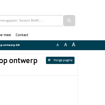
doe mee
Contact
A
A
A
 op ontwerp GR
f op ontwerp
Vorige pagina