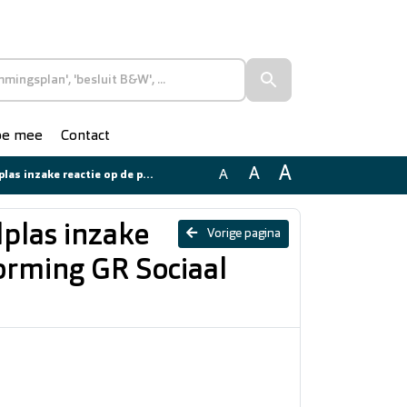
doe mee
Contact
A
A
A
 presentatie “Beeldvorming GR Sociaal Domein”
dplas inzake
Vorige pagina
vorming GR Sociaal