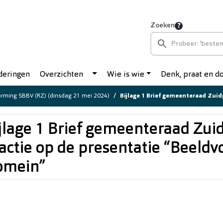
Zoeken
deringen
Overzichten
Wie is wie
Denk, praat en 
rming SBBV (RZ) (dinsdag 21 mei 2024)
Bijlage 1 Brief gemeenteraad Zuidplas inzake reactie op de
jlage 1 Brief gemeenteraad Zui
actie op de presentatie “Beeld
omein”