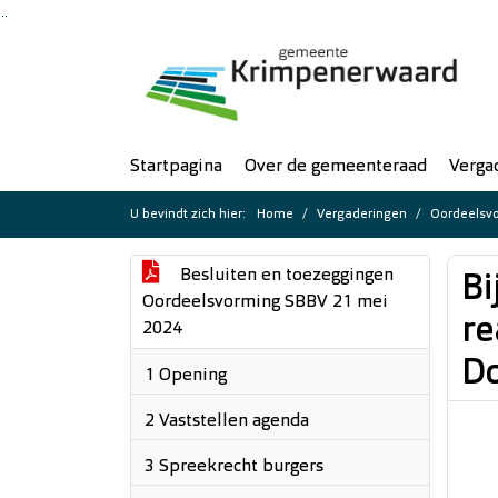
Ga naar de inhoud van deze pagina
Ga naar het zoeken
Ga naar het menu
Startpagina
Over de gemeenteraad
Verga
U bevindt zich hier:
Home
Vergaderingen
Oordeelsvo
Besluiten en toezeggingen
Bi
Oordeelsvorming SBBV 21 mei
re
2024
D
1 Opening
2 Vaststellen agenda
3 Spreekrecht burgers