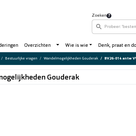
Zoeken
deringen
Overzichten
Wie is wie
Denk, praat en 
Bestuurlijke vragen
Wandelmogelijkheden Gouderak
BV26-014 antw V
mogelijkheden Gouderak