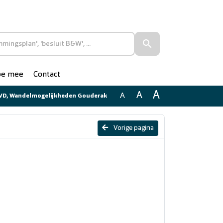
doe mee
Contact
A
A
A
VD, Wandelmogelijkheden Gouderak
Vorige pagina