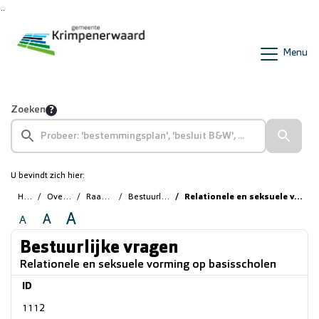
Ga naar de inhoud van deze pagina
Ga naar het zoeken
Ga naar het menu
Menu
Zoeken
U bevindt zich hier:
Home
Overzichten
Raadsvragen
Bestuurlijke vragen
Relationele en seksuele vorming op basisscholen
A
A
A
Bestuurlijke vragen
Relationele en seksuele vorming op basisscholen
ID
1112