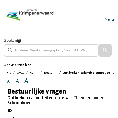
Ga naar de inhoud van deze pagina
Ga naar het zoeken
Ga naar het menu
Menu
Zoeken
U bevindt zich hier:
Home
Overzichten
Raadsvragen
Bestuurlijke vragen
Ontbreken calamiteitenroute wijk Thiendenlanden Schoonhoven
A
A
A
Bestuurlijke vragen
Ontbreken calamiteitenroute wijk Thiendenlanden
Schoonhoven
ID