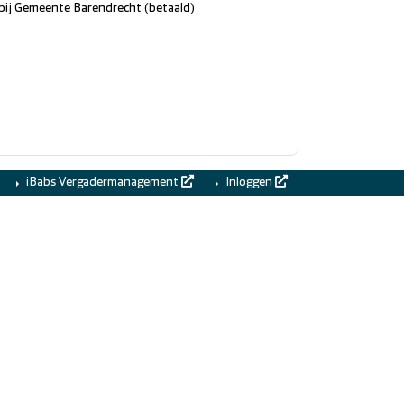
 bij Gemeente Barendrecht (betaald)
iBabs Vergadermanagement
Inloggen