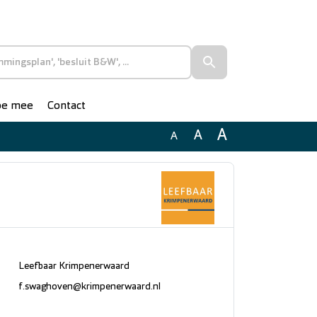
doe mee
Contact
A
A
A
Leefbaar Krimpenerwaard
f.swaghoven@krimpenerwaard.nl