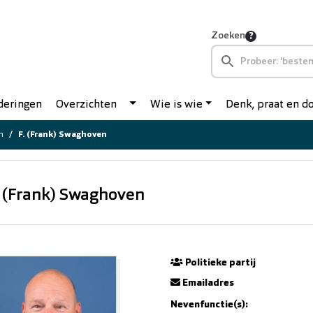
Zoeken
deringen
Overzichten
Wie is wie
Denk, praat en 
n
F. (Frank) Swaghoven
. (Frank) Swaghoven
Politieke partij
Emailadres
Nevenfunctie(s):