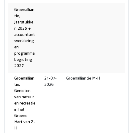
Groenallian
tie,
Jaarstukke
n 2025 +
accountant
sverklaring
en
programma
begroting
2027
Groenallian
21-07-
Groenalliantie M-H
tie,
2026
Genieten
van natuur
en recreatie
in het
Groene
Hart van Z-
H