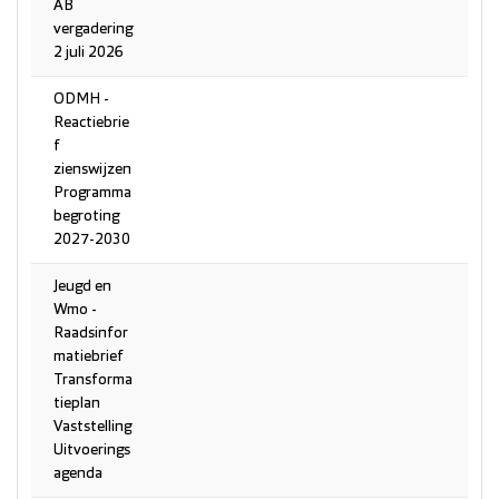
AB
vergadering
2 juli 2026
ODMH -
Reactiebrie
f
zienswijzen
Programma
begroting
2027-2030
Jeugd en
Wmo -
Raadsinfor
matiebrief
Transforma
tieplan
Vaststelling
Uitvoerings
agenda