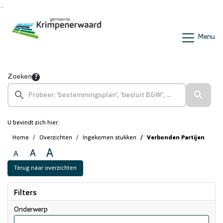
Ga naar de inhoud van deze pagina
Ga naar het zoeken
Ga naar het menu
Menu
Zoeken
U bevindt zich hier:
Home
Overzichten
Ingekomen stukken
Verbonden Partijen
A
A
A
Terug naar overzichten
Filters
Onderwerp