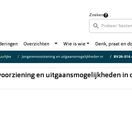
Zoeken
deringen
Overzichten
Wie is wie
Denk, praat en 
lijke vragen
Jongerenvoorziening en uitgaansmogelijkheden in de Krimpenerwaard
BV26-016 antw PK, 
oorziening en uitgaansmogelijkheden in 