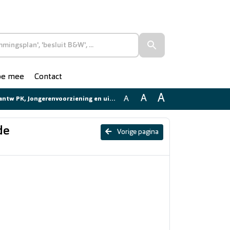
doe mee
Contact
A
A
A
Jongerenvoorziening en uitgaansmogelijkheden in de Krimpenerwaard
de
Vorige pagina