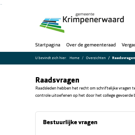
Ga naar de inhoud van deze pagina
Ga naar het zoeken
Ga naar het menu
Startpagina
Over de gemeenteraad
Verga
U bevindt zich hier:
Home
Overzichten
Raadsvrage
Raadsvragen
Raadsleden hebben het recht om schriftelijke vragen t
controle uitoefenen op het door het college gevoerde be
Bestuurlijke vragen