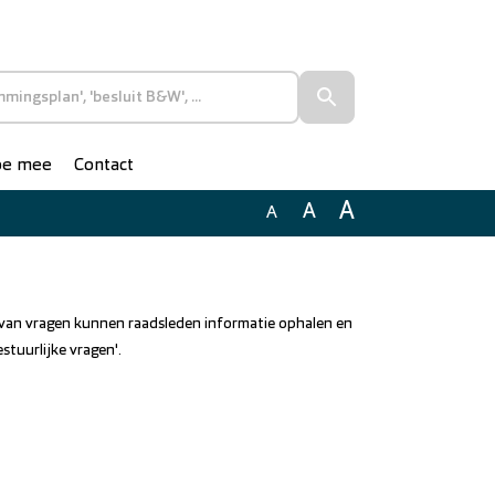
doe mee
Contact
A
A
A
n van vragen kunnen raadsleden informatie ophalen en
stuurlijke vragen'.