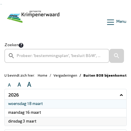
Ga naar de inhoud van deze pagina
Ga naar het zoeken
Ga naar het menu
Menu
Zoeken
U bevindt zich hier:
Home
Vergaderingen
Buiten BOB bijeenkomst
A
A
A
2026
2026
woensdag 18 maart
2026
maandag 16 maart
2026
dinsdag 3 maart